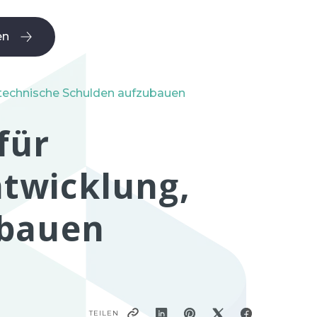
en
en
technische Schulden aufzubauen
für
twicklung,
ubauen
TEILEN