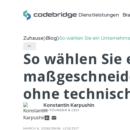
Dienstleistungen
Br
Zuhause
Blog
So wählen Sie ein Unternehm
AI
So wählen Sie
maßgeschneide
ohne technisc
Konstantin Karpushin
CO-FOUNDER & CEO
MARCH 6, 2026
|
13
MIN. LESEZEIT