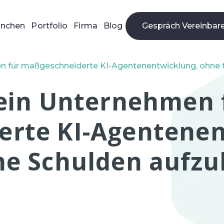
anchen
Portfolio
Firma
Blog
Gespräch Vereinbar
Gespräch Beantrag
en für maßgeschneiderte KI-Agentenentwicklung, ohne 
 ein Unternehmen 
rte KI-Agentenen
he Schulden aufz