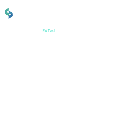
Zuhause
Branchen
EdTech