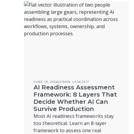
JUNE 19, 2026
|
21
MIN. LESEZEIT
AI Readiness Assessment
Framework: 8 Layers That
Decide Whether AI Can
Survive Production
Most AI readiness frameworks stay
too theoretical. Learn an 8-layer
framework to assess one real