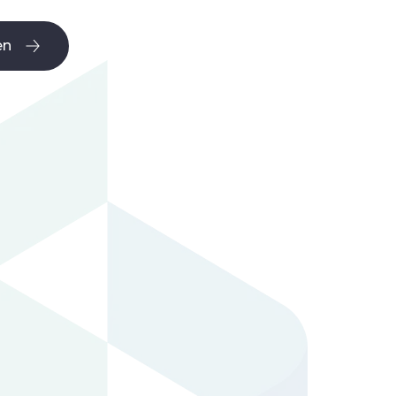
en
en