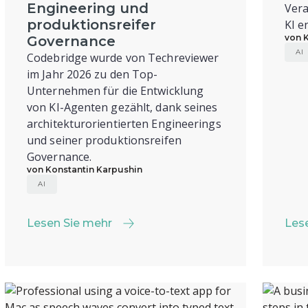
Engineering und
Vera
produktionsreifer
KI e
von 
Governance
AI
Codebridge wurde von Techreviewer
im Jahr 2026 zu den Top-
Unternehmen für die Entwicklung
von KI-Agenten gezählt, dank seines
architekturorientierten Engineerings
und seiner produktionsreifen
Governance.
von Konstantin Karpushin
AI
Lesen Sie mehr
Les
Lesen Sie mehr
Les