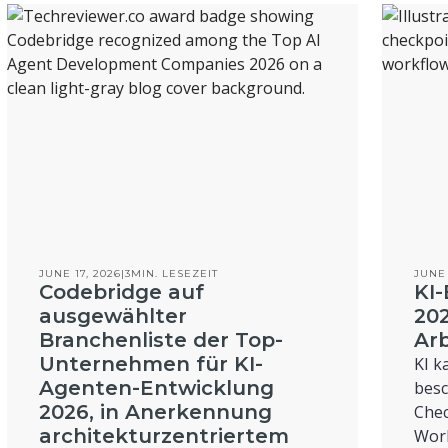
JUNE 17, 2026
|
3
MIN. LESEZEIT
JUNE 
Codebridge auf
KI-
ausgewählter
202
Branchenliste der Top-
Arb
Unternehmen für KI-
KI k
Agenten-Entwicklung
besc
2026, in Anerkennung
Chec
architekturzentriertem
Work