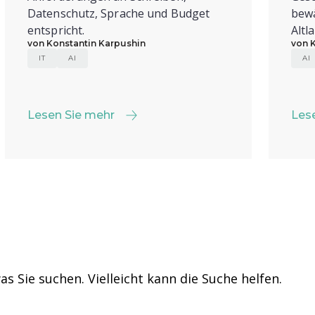
Datenschutz, Sprache und Budget
bewä
entspricht.
Altl
von Konstantin Karpushin
von 
IT
AI
AI
Lesen Sie mehr
Les
Lesen Sie mehr
Les
as Sie suchen. Vielleicht kann die Suche helfen.