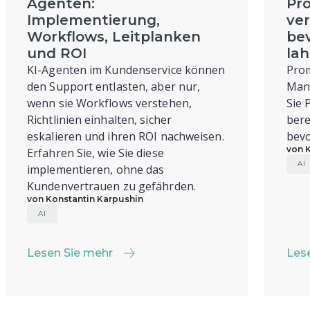
Agenten:
Pro
Implementierung,
ver
Workflows, Leitplanken
bev
und ROI
la
KI-Agenten im Kundenservice können
Pro
den Support entlasten, aber nur,
Mana
wenn sie Workflows verstehen,
Sie 
Richtlinien einhalten, sicher
bere
eskalieren und ihren ROI nachweisen.
bevo
von 
Erfahren Sie, wie Sie diese
AI
implementieren, ohne das
Kundenvertrauen zu gefährden.
von Konstantin Karpushin
AI
Lesen Sie mehr
Les
Lesen Sie mehr
Les