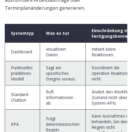
ausführbare Arbeitsaufträge oder
Terminplanänderungen generieren.
Einschränkung im
Systemtyp
Was es tut
Fertigungskontext
Visualisiert
Initiiert keine
Dashboard
Daten.
Reaktionen.
Punktuelles
Sagt ein
Koordiniert die
prädiktives
spezifisches
operative Reaktion
Modell
Ereignis voraus.
nicht.
Ruft
Ändert den Workflow
Standard-
Informationen
Zustand nicht über
Chatbot
ab.
System-APIs.
Kann Ausnahmen nic
Folgt
behandeln, bei dene
RPA
deterministischen
Regeln nicht
Regeln.