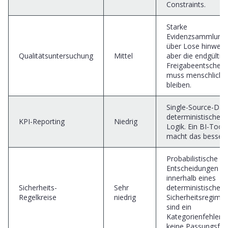
Constraints.
Starke
Evidenzsammlung
über Lose hinweg,
Qualitätsuntersuchung
Mittel
aber die endgültig
Freigabeentscheid
muss menschlich
bleiben.
Single-Source-Dat
deterministische
KPI-Reporting
Niedrig
Logik. Ein BI-Tool
macht das besser.
Probabilistische
Entscheidungen
innerhalb eines
Sicherheits-
Sehr
deterministischen
Regelkreise
niedrig
Sicherheitsregime
sind ein
Kategorienfehler,
keine Passungsfra