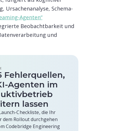
ng, Ursachenanalyse, Schema-
reaming-Agenten“
tegrierte Beobachtbarkeit und
Datenverarbeitung und
E
5 Fehlerquellen,
KI-Agenten im
uktivbetrieb
itern lassen
Launch-Checkliste, die Ihr
r dem Rollout durchgehen
Vom Codebridge Engineering