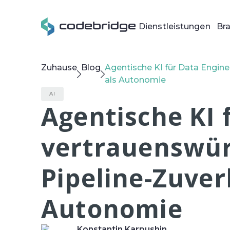
Dienstleistungen
Br
Zuhause
Blog
Agentische KI für Data Engine
als Autonomie
AI
Agentische KI
vertrauenswür
Pipeline-Zuverl
Autonomie
Konstantin Karpushin