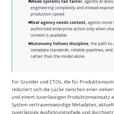
Weak systems fail faster
, agentic AI doe
engineering complexity and instead expose
production speed.
Real agency needs context
, agents move 
authorized enterprise action only when sh
context is available.
Autonomy follows discipline
, the path to
metadata standards, reliable pipelines, an
rather than the model alone.
Für Gründer und CTOs, die für Produktionsum
reduziert sich die Lücke zwischen einer viel
und einem zuverlässigen Produktionseinsatz au
System vertrauenswürdige Metadaten, aktuell
zuverlässige Ausführungspfade und durchsetz