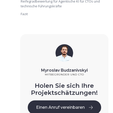
Reifegradbewertung für Agentische KI für CTOs und
technische Führungskräfte
Fazit
Myroslav Budzanivskyi
MITBEGRÜNDER UND CTO
Holen Sie sich Ihre
Projektschätzungen!
Einen Anruf vereinbaren