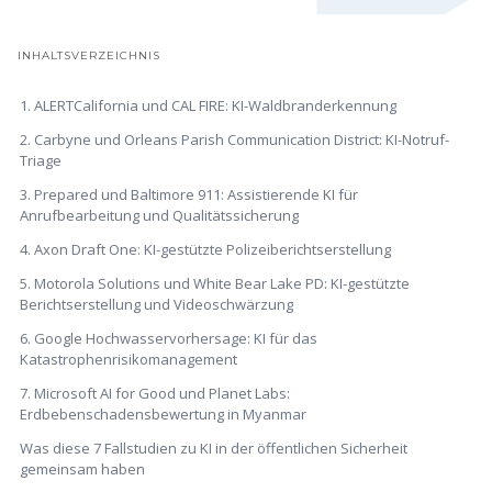
INHALTSVERZEICHNIS
1. ALERTCalifornia und CAL FIRE: KI-Waldbranderkennung
2. Carbyne und Orleans Parish Communication District: KI-Notruf-
Triage
3. Prepared und Baltimore 911: Assistierende KI für
Anrufbearbeitung und Qualitätssicherung
4. Axon Draft One: KI-gestützte Polizeiberichtserstellung
5. Motorola Solutions und White Bear Lake PD: KI-gestützte
Berichtserstellung und Videoschwärzung
6. Google Hochwasservorhersage: KI für das
Katastrophenrisikomanagement
7. Microsoft AI for Good und Planet Labs:
Erdbebenschadensbewertung in Myanmar
Was diese 7 Fallstudien zu KI in der öffentlichen Sicherheit
gemeinsam haben