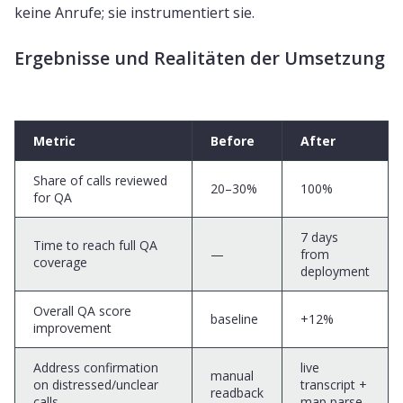
keine Anrufe; sie instrumentiert sie.
Ergebnisse und Realitäten der Umsetzung
Metric
Before
After
Share of calls reviewed
20–30%
100%
for QA
7 days
Time to reach full QA
—
from
coverage
deployment
Overall QA score
baseline
+12%
improvement
Address confirmation
live
manual
on distressed/unclear
transcript +
readback
calls
map parse