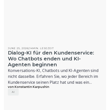
JUNE 25, 2026
|
14
MIN. LESEZEIT
Dialog-KI für den Kundenservice:
Wo Chatbots enden und KI-
Agenten beginnen
Konversations-KI, Chatbots und KI-Agenten sind
nicht dasselbe. Erfahren Sie, wo jeder Bereich im
Kundenservice seinen Platz hat und was ein
von Konstantin Karpushin
System von der Reaktion zur Lösung bringt.
AI