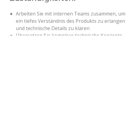
Arbeiten Sie mit internen Teams zusammen, um
ein tiefes Verständnis des Produkts zu erlangen
und technische Details zu klären
Übersetzen Sie komplexe technische Konzepte
in eine benutzerfreundliche und leicht
verständliche Sprache
Schreiben und pflegen Sie technische Inhalte für
verschiedene Zielgruppen, darunter
Endbenutzer, technische Teams, Entwickler oder
andere Interessengruppen
Überprüfen, bearbeiten und korrigieren Sie die
Dokumentation auf Grammatik, Klarheit und
Genauigkeit
Überprüfen Sie die Richtigkeit der schriftlichen
Dokumentation und validieren Sie sie mit den
Stakeholdern
Organisieren und strukturieren Sie