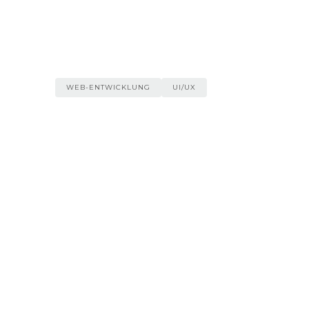
Entwicklung einer nahtlosen Plattform, d
für Kleidungsreparaturen verbindet und al
Lieferungen und Kommunikation verwaltet
WEB-ENTWICKLUNG
UI/UX