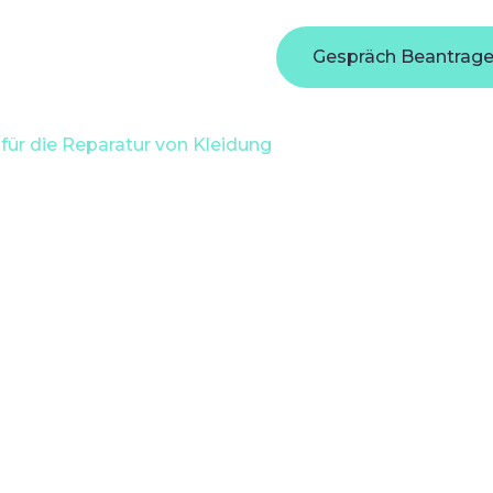
anchen
Portfolio
Firma
Blog
Gespräch Beantrag
Gespräch Beantrag
 für die Reparatur von Kleidung